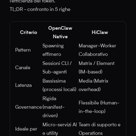
l'efficienza dei token.
TL;DR - confronto in 5 righe
OpenClaw
Criterio
HiClaw
Native
Spawning
Manager-Worker
Pattern
effimero
Collaborativo
Sessioni CLI /
Matrix / Element
Canale
Sub-agenti
(IM-based)
Bassissima
Media (Matrix
Latenza
(processi locali)
overhead)
Rigida
Flessibile (Human-
Governance
(manifest-
in-the-loop)
driven)
Micro-servizi AI
Team di supporto e
Ideale per
e utility
Operations