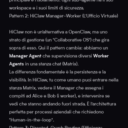
principale è l'isolamento: ogni sub-agente ha il suo
workspace e i suoi limiti di sicurezza.
Pattern 2: HiClaw Manager-Worker (L'Ufficio Virtuale)
HiClaw non è un'alternativa a OpenClaw, ma uno
strato di gestione (un "Collaborative OS") che gira
sopra di esso. Qui il pattern cambia: abbiamo un
Manager Agent
che supervisiona diversi
Worker
Agents
in una stanza chat (Matrix).
La differenza fondamentale è la persistenza e la
visibilità. In HiClaw, tu come umano puoi entrare nella
stanza Matrix, vedere il Manager che assegna i
compiti ad Alice e Bob (i worker), e intervenire se
vedi che stanno andando fuori strada. È l'architettura
perfetta per processi aziendali che richiedono
"Human-in-the-loop".