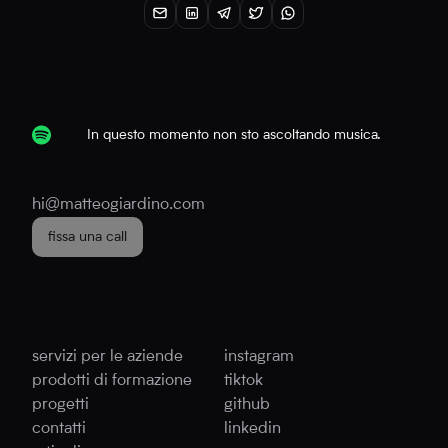
In questo momento non sto ascoltando musica.
hi@matteogiardino.com
fissa una call
servizi per le aziende
instagram
prodotti di formazione
tiktok
progetti
github
contatti
linkedin