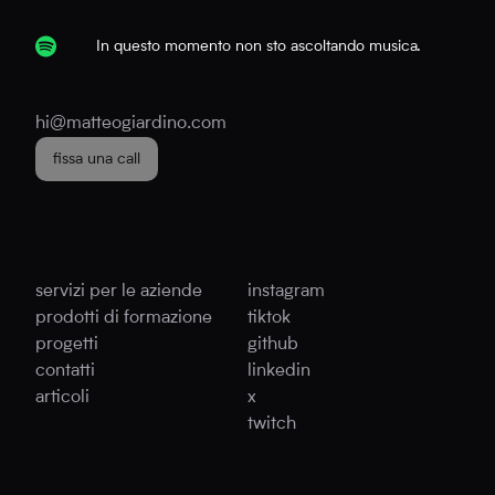
In questo momento non sto ascoltando musica.
hi@matteogiardino.com
fissa una call
servizi per le aziende
instagram
prodotti di formazione
tiktok
progetti
github
contatti
linkedin
articoli
x
twitch