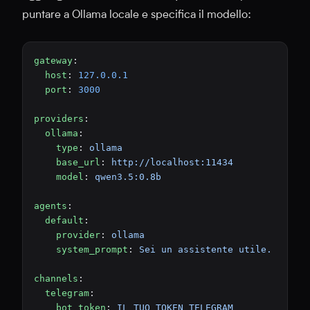
puntare a Ollama locale e specifica il modello:
gateway
:
  host
: 
127.0.0.1
  port
: 
3000
providers
:
  ollama
:
    type
: 
ollama
    base_url
: 
http://localhost:11434
    model
: 
qwen3.5:0.8b
agents
:
  default
:
    provider
: 
ollama
    system_prompt
: 
Sei un assistente utile.
channels
:
  telegram
:
    bot_token
: 
IL_TUO_TOKEN_TELEGRAM