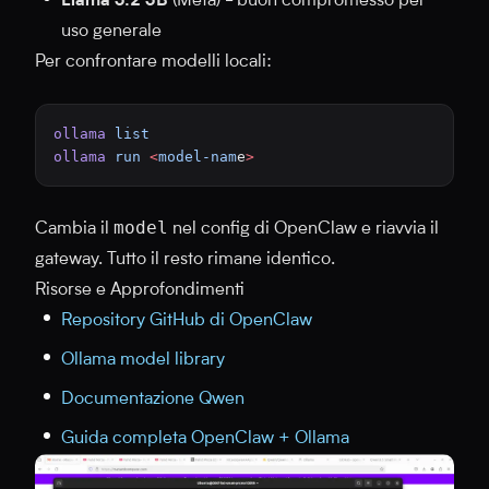
Llama 3.2 3B
(Meta) - buon compromesso per
uso generale
Per confrontare modelli locali:
ollama
 list
ollama
 run
 <
model-nam
e
>
model
Cambia il
nel config di OpenClaw e riavvia il
gateway. Tutto il resto rimane identico.
Risorse e Approfondimenti
Repository GitHub di OpenClaw
Ollama model library
Documentazione Qwen
Guida completa OpenClaw + Ollama