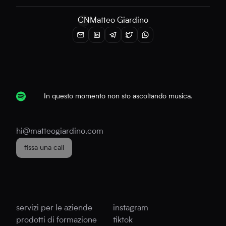
CN
Matteo Giardino
In questo momento non sto ascoltando musica.
hi@matteogiardino.com
fissa una call
servizi per le aziende
instagram
prodotti di formazione
tiktok