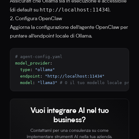
Assicurati che Ollama sia in esecuzione e accessibile
http://localhost:11434
(di default su
).
2. Configura OpenClaw
Aggiorna la configurazione dell'agente OpenClaw per
puntare all'endpoint locale di Ollama.
# agent-config.yaml
model_provider
:
  type
: 
"ollama"
  endpoint
: 
"http://localhost:11434"
  model
: 
"llama3"
 # O il tuo modello locale prefe
Vuoi integrare AI nel tuo
business?
Contattami per una consulenza su come
implementare strumenti AI nella tua azienda.