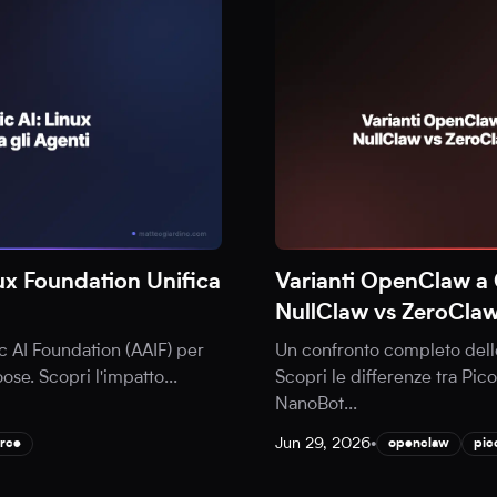
ux Foundation Unifica
Varianti OpenClaw a 
NullClaw vs ZeroCla
c AI Foundation (AAIF) per
Un confronto completo dell
ose. Scopri l'impatto
...
Scopri le differenze tra Pi
NanoBot
...
Jun 29, 2026
•
rce
openclaw
pic