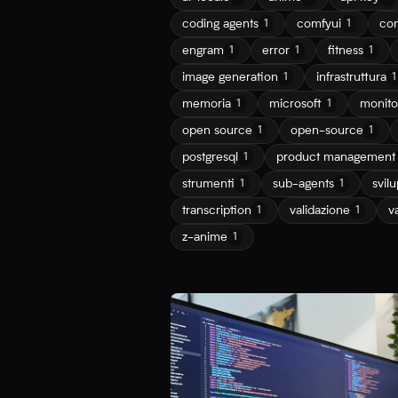
coding agents
comfyui
con
1
1
engram
error
fitness
1
1
1
image generation
infrastruttura
1
1
memoria
microsoft
monito
1
1
open source
open-source
1
1
postgresql
product management
1
strumenti
sub-agents
svil
1
1
transcription
validazione
v
1
1
z-anime
1