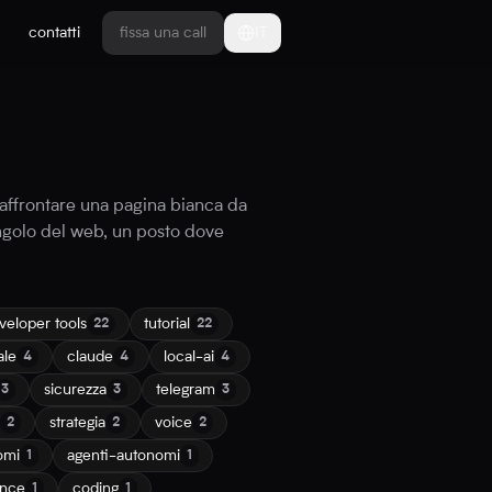
contatti
fissa una call
IT
 affrontare una pagina bianca da
ngolo del web, un posto dove
veloper tools
tutorial
22
22
ale
claude
local-ai
4
4
4
sicurezza
telegram
3
3
3
strategia
voice
2
2
2
omi
agenti-autonomi
1
1
ance
coding
1
1