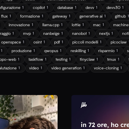
figurazione
copilot
database
devv
devv30
1
1
1
1
1
flux
formazione
gateway
generative ai
github
1
1
1
1
1
innovazione
llama.cpp
lottie
mac
machine-
1
1
1
1
raggio
mvp
nanbeige
nanobot
nextjs
not
1
1
1
1
1
openspace
osint
pdf
piccoli modelli
picoclaw
1
1
1
1
produzione
qwopus
reskilling
risparmio
s
1
1
1
1
1
uppo-web
taskflow
testing
tinyclaw
tmux
1
1
1
1
1
alutazione
video
video generation
voice-cloning
1
1
1
1