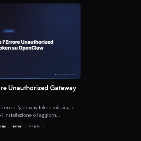
rore Unauthorized Gateway
li errori 'gateway token missing' e
l'installazione o l'aggiorn
...
rial
error
+1 altri