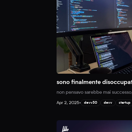
sono finalmente disoccupa
non pensavo sarebbe mai successo,
Apr 2, 2025
•
devv30
devv
startup