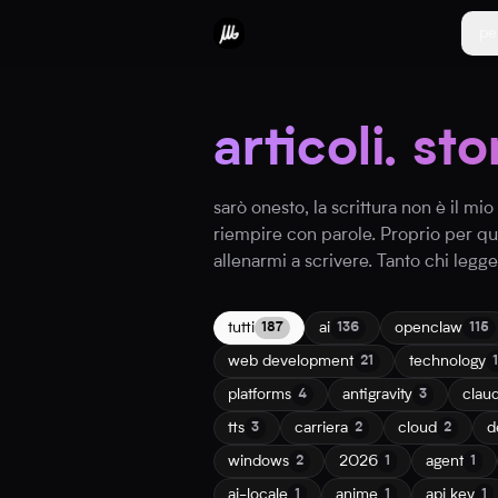
pe
articoli. sto
sarò onesto, la scrittura non è il m
riempire con parole. Proprio per q
allenarmi a scrivere. Tanto chi legg
tutti
ai
openclaw
187
136
115
web development
technology
21
platforms
antigravity
clau
4
3
tts
carriera
cloud
d
3
2
2
windows
2026
agent
2
1
1
ai-locale
anime
api key
1
1
1