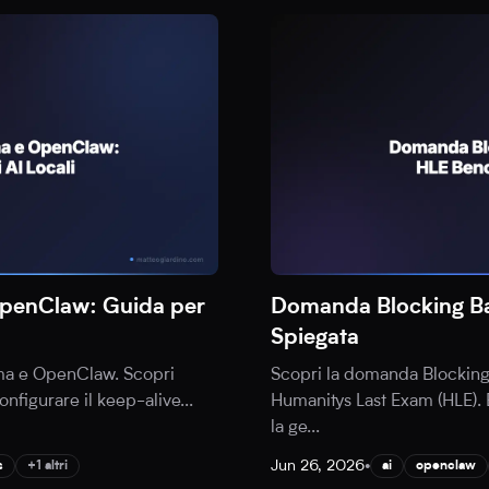
OpenClaw: Guida per
Domanda Blocking B
Spiegata
ama e OpenClaw. Scopri
Scopri la domanda Blockin
configurare il keep-alive
...
Humanitys Last Exam (HLE). 
la ge
...
Jun 26, 2026
•
s
+1 altri
ai
openclaw