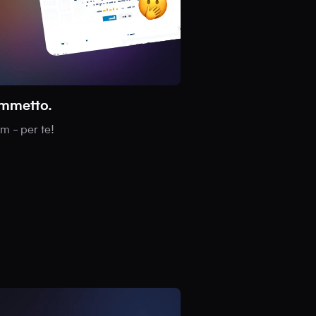
ammetto.
om - per te!