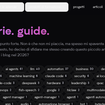
r le aziende
prodotti di formazione
progetti
articoli
rie. guide.
io punto forte. Non è che non mi piaccia, ma spesso mi spaventa
uesto, ho deciso di sfidare me stesso creando questo piccolo a
e i blog nel 2026?
ai agents
llm
automation
business
de
51
40
37
30
machine learning
claude code
security
ai loc
15
6
5
5
de-code
deepseek
hardware
leadership
qvac
3
3
3
3
evops
fish-speech
google
hiclaw
multimodale
2
2
2
2
agent manager
agent-manager
agenti
agenti auton
1
1
1
app
audio
automazione browser
bot
byted
1
1
1
1