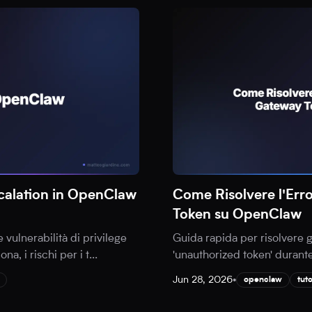
Escalation in OpenClaw
Come Risolvere l'Er
Token su OpenClaw
 vulnerabilità di privilege
Guida rapida per risolvere g
a, i rischi per i t
...
'unauthorized token' durante 
Jun 28, 2026
•
openclaw
tuto