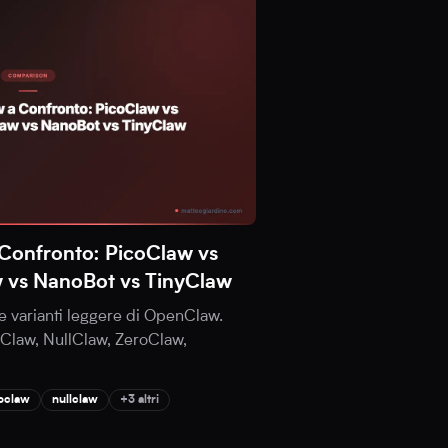
Confronto: PicoClaw vs
w vs NanoBot vs TinyClaw
e varianti leggere di OpenClaw.
coClaw, NullClaw, ZeroClaw,
oclaw
nullclaw
+3 altri