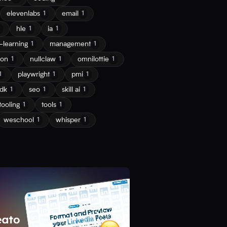
elevenlabs
email
1
1
hle
ia
1
1
learning
management
1
1
ion
nullclaw
omnilottie
1
1
1
playwright
pmi
1
1
1
dk
seo
skill ai
1
1
1
tooling
tools
1
1
weschool
whisper
1
1