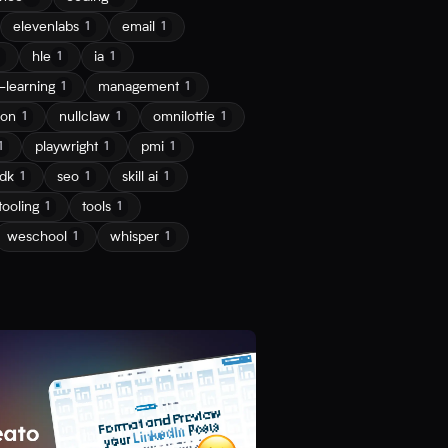
elevenlabs
email
1
1
hle
ia
1
1
learning
management
1
1
ion
nullclaw
omnilottie
1
1
1
playwright
pmi
1
1
1
dk
seo
skill ai
1
1
1
tooling
tools
1
1
weschool
whisper
1
1