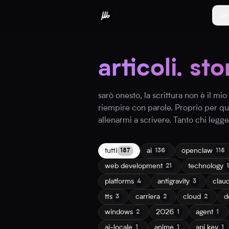
pe
articoli. sto
sarò onesto, la scrittura non è il m
riempire con parole. Proprio per q
allenarmi a scrivere. Tanto chi legg
tutti
ai
openclaw
187
136
115
web development
technology
21
platforms
antigravity
clau
4
3
tts
carriera
cloud
d
3
2
2
windows
2026
agent
2
1
1
ai-locale
anime
api key
1
1
1