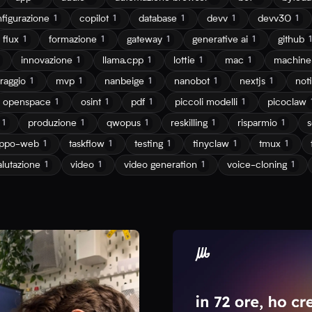
figurazione
copilot
database
devv
devv30
1
1
1
1
1
flux
formazione
gateway
generative ai
github
1
1
1
1
1
innovazione
llama.cpp
lottie
mac
machine-
1
1
1
1
raggio
mvp
nanbeige
nanobot
nextjs
not
1
1
1
1
1
openspace
osint
pdf
piccoli modelli
picoclaw
1
1
1
1
produzione
qwopus
reskilling
risparmio
s
1
1
1
1
1
uppo-web
taskflow
testing
tinyclaw
tmux
1
1
1
1
1
alutazione
video
video generation
voice-cloning
1
1
1
1