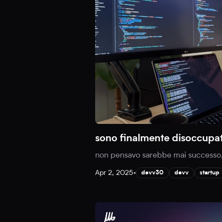
sono finalmente disoccupa
non pensavo sarebbe mai successo,
Apr 2, 2025
•
devv30
devv
startup