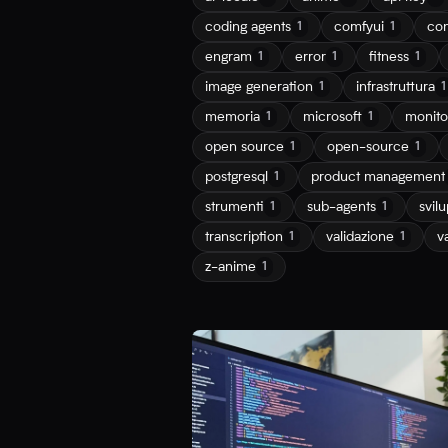
coding agents
comfyui
con
1
1
engram
error
fitness
1
1
1
image generation
infrastruttura
1
1
memoria
microsoft
monito
1
1
open source
open-source
1
1
postgresql
product management
1
strumenti
sub-agents
svil
1
1
transcription
validazione
v
1
1
z-anime
1