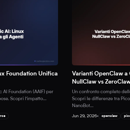
ux Foundation Unifica
Varianti OpenClaw a 
NullClaw vs ZeroCla
c AI Foundation (AAIF) per
Un confronto completo dell
ose. Scopri l'impatto
...
Scopri le differenze tra Pi
NanoBot
...
Jun 29, 2026
•
rce
openclaw
pic