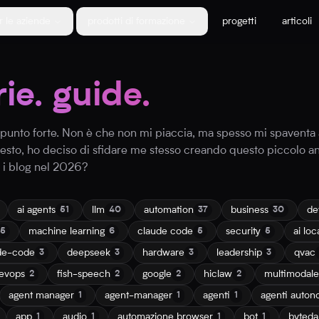
r le aziende
prodotti di formazione
progetti
articoli
rie. guide.
io punto forte. Non è che non mi piaccia, ma spesso mi spaventa
uesto, ho deciso di sfidare me stesso creando questo piccolo a
e i blog nel 2026?
ai agents
llm
automation
business
de
51
40
37
30
machine learning
claude code
security
ai loc
15
6
5
5
de-code
deepseek
hardware
leadership
qvac
3
3
3
3
evops
fish-speech
google
hiclaw
multimodale
2
2
2
2
agent manager
agent-manager
agenti
agenti auton
1
1
1
app
audio
automazione browser
bot
byted
1
1
1
1