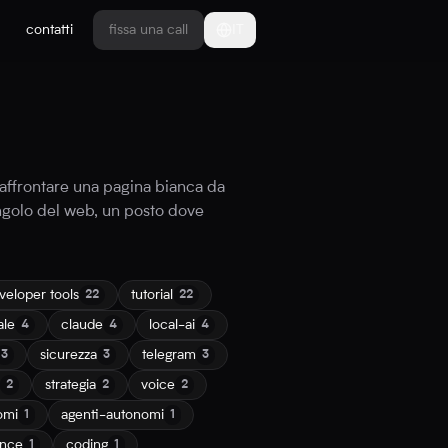
contatti
fissa una call
IT
 affrontare una pagina bianca da
ngolo del web, un posto dove
veloper tools
tutorial
22
22
ale
claude
local-ai
4
4
4
sicurezza
telegram
3
3
3
strategia
voice
2
2
2
omi
agenti-autonomi
1
1
ance
coding
1
1