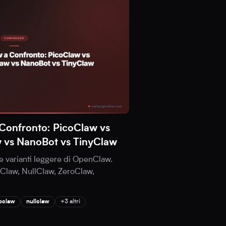
Confronto: PicoClaw vs
w vs NanoBot vs TinyClaw
e varianti leggere di OpenClaw.
coClaw, NullClaw, ZeroClaw,
oclaw
nullclaw
+3 altri