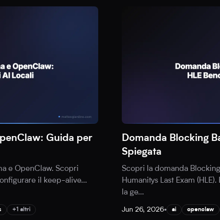
OpenClaw: Guida per
Domanda Blocking B
Spiegata
ama e OpenClaw. Scopri
Scopri la domanda Blockin
configurare il keep-alive
...
Humanitys Last Exam (HLE). 
la ge
...
Jun 26, 2026
•
s
+1 altri
ai
openclaw