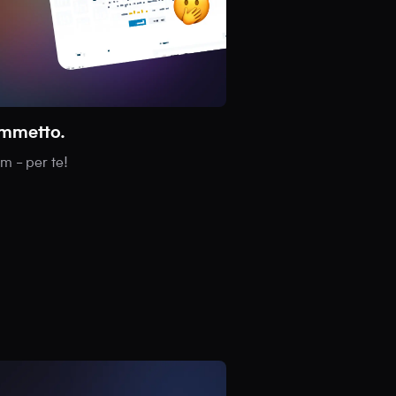
ammetto.
om - per te!