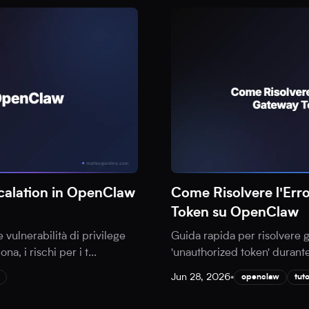
Escalation in OpenClaw
Come Risolvere l'Er
Token su OpenClaw
 vulnerabilità di privilege
Guida rapida per risolvere g
a, i rischi per i t
...
'unauthorized token' durante 
Jun 28, 2026
•
openclaw
tuto