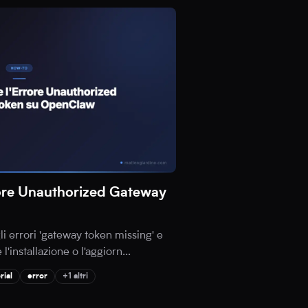
rore Unauthorized Gateway
li errori 'gateway token missing' e
l'installazione o l'aggiorn
...
rial
error
+1 altri