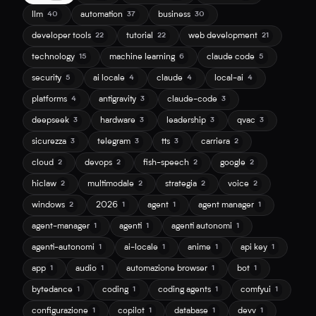
llm
automation
business
40
37
30
developer tools
tutorial
web development
22
22
21
technology
machine learning
claude code
15
6
5
security
ai locale
claude
local-ai
5
4
4
4
platforms
antigravity
claude-code
4
3
3
deepseek
hardware
leadership
qvac
3
3
3
3
sicurezza
telegram
tts
carriera
3
3
3
2
cloud
devops
fish-speech
google
2
2
2
2
hiclaw
multimodale
strategia
voice
2
2
2
2
windows
2026
agent
agent manager
2
1
1
1
agent-manager
agenti
agenti autonomi
1
1
1
agenti-autonomi
ai-locale
anime
api key
1
1
1
1
app
audio
automazione browser
bot
1
1
1
1
bytedance
coding
coding agents
comfyui
1
1
1
1
configurazione
copilot
database
devv
1
1
1
1