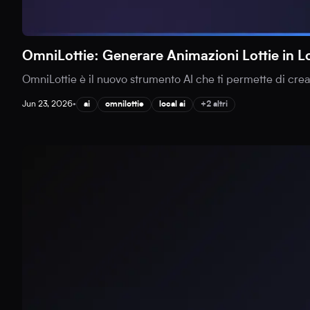
OmniLottie: Generare Animazioni Lottie in L
OmniLottie è il nuovo strumento AI che ti permette di cr
Jun 23, 2026
•
ai
omnilottie
local ai
+2 altri