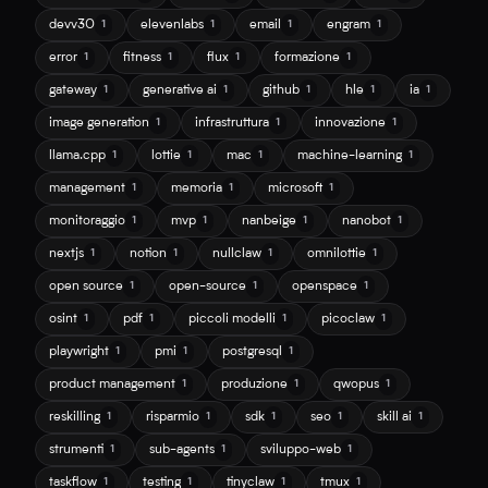
devv30
elevenlabs
email
engram
1
1
1
1
error
fitness
flux
formazione
1
1
1
1
gateway
generative ai
github
hle
ia
1
1
1
1
1
image generation
infrastruttura
innovazione
1
1
1
llama.cpp
lottie
mac
machine-learning
1
1
1
1
management
memoria
microsoft
1
1
1
monitoraggio
mvp
nanbeige
nanobot
1
1
1
1
nextjs
notion
nullclaw
omnilottie
1
1
1
1
open source
open-source
openspace
1
1
1
osint
pdf
piccoli modelli
picoclaw
1
1
1
1
playwright
pmi
postgresql
1
1
1
product management
produzione
qwopus
1
1
1
reskilling
risparmio
sdk
seo
skill ai
1
1
1
1
1
strumenti
sub-agents
sviluppo-web
1
1
1
taskflow
testing
tinyclaw
tmux
1
1
1
1