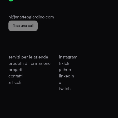
hi@matteogiardino.com
fissa una call
servizi per le aziende
instagram
prodotti di formazione
tiktok
progetti
github
contatti
linkedin
articoli
x
twitch