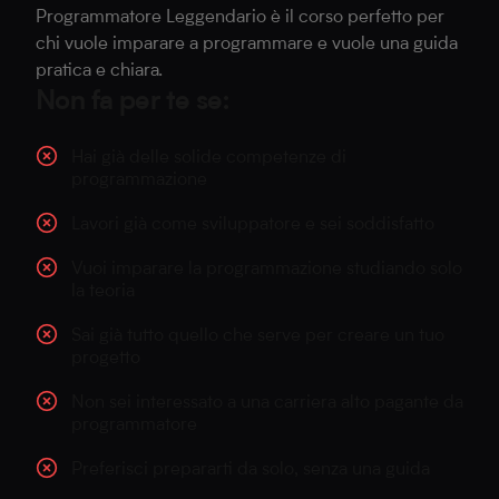
Programmatore Leggendario è il corso perfetto per
chi vuole imparare a programmare e vuole una guida
pratica e chiara.
Non fa per te se:
Hai già delle solide competenze di
programmazione
Lavori già come sviluppatore e sei soddisfatto
Vuoi imparare la programmazione studiando solo
la teoria
Sai già tutto quello che serve per creare un tuo
progetto
Non sei interessato a una carriera alto pagante da
programmatore
Preferisci prepararti da solo, senza una guida