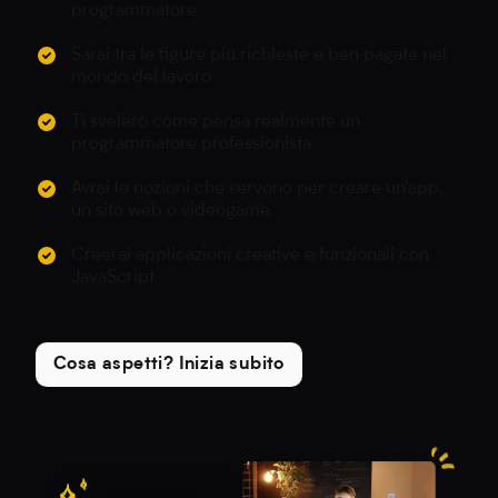
programmatore
Sarai tra le figure più richieste e ben pagate nel
mondo del lavoro
Ti svelerò come pensa realmente un
programmatore professionista
Avrai le nozioni che servono per creare un’app,
un sito web o videogame
Creerai applicazioni creative e funzionali con
JavaScript
Cosa aspetti? Inizia subito