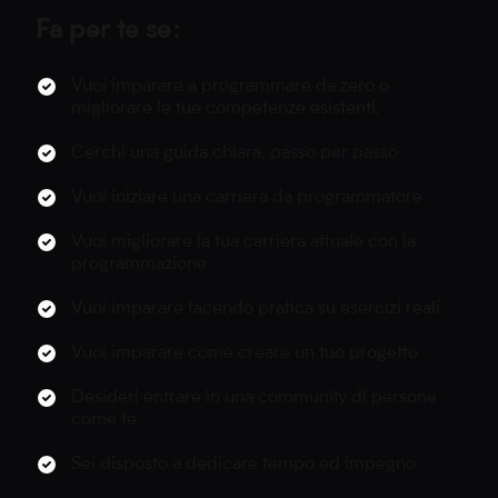
Fa per te se:
Vuoi imparare a programmare da zero o
migliorare le tue competenze esistenti.
Cerchi una guida chiara, passo per passo
Vuoi iniziare una carriera da programmatore
Vuoi migliorare la tua carriera attuale con la
programmazione
Vuoi imparare facendo pratica su esercizi reali
Vuoi imparare come creare un tuo progetto
Desideri entrare in una community di persone
come te
Sei disposto a dedicare tempo ed impegno