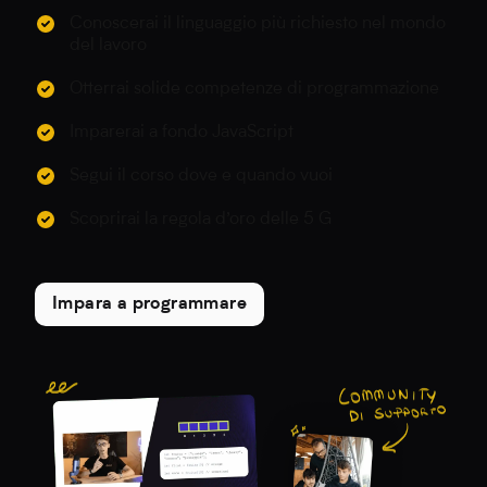
Conoscerai il linguaggio più richiesto nel mondo
del lavoro
Otterrai solide competenze di programmazione
Imparerai a fondo JavaScript
Segui il corso dove e quando vuoi
Scoprirai la regola d’oro delle 5 G
Impara a programmare