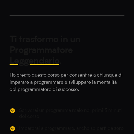
Ti trasformo in un
Programmatore
Leggendario
.
Ho creato questo corso per consentire a chiunque di
imparare a programmare e sviluppare la mentalità
del programmatore di successo.
Scriverai un programma reale nei primi 3 minuti
del corso
Imparerai a programmare, anche se parti da zero