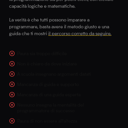
capacità logiche e matematiche.
La verità è che tutti possono imparare a
programmare, basta avere il metodo giusto e una
guida che ti mostri
il percorso corretto da seguire.
Paura sia troppo difficile
Non è chiaro da dove iniziare
A scuola insegnano argomenti datati
Mancanza di guida e supporto
Mancanza di una guida esperta
Nessuno insegna la mentalità del
programmatore di successo
Paura di non essere all’altezza