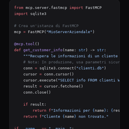
from
 mcp.server.fastmcp 
import
 FastMCP
import
 sqlite3
# Crea un'istanza di FastMCP
mcp 
=
 FastMCP(
"MioServerAziendale"
)
@mcp.tool
()
def
 get_customer_info
(name: 
str
) -> 
str
:
    """Recupera le informazioni di un cliente dal
    # Nota: In produzione, usa parametri sicuri p
    conn 
=
 sqlite3.connect(
"clienti.db"
)
    cursor 
=
 conn.cursor()
    cursor.execute(
"SELECT info FROM clienti WHER
    result 
=
 cursor.fetchone()
    conn.close()
    if
 result:
        return
 f
"Informazioni per 
{
name
}
: 
{
result
    return
 f
"Cliente 
{
name
}
 non trovato."
if
 __name__
 ==
 "__main__"
: