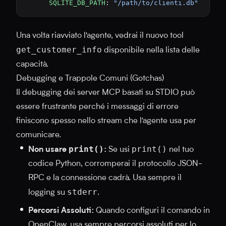
      SQLITE_DB_PATH
: 
"/path/to/clienti.db"
Una volta riavviato l'agente, vedrai il nuovo tool
get_customer_info
disponibile nella lista delle
capacità.
Debugging e Trappole Comuni (Gotchas)
Il debugging dei server MCP basati su STDIO può
essere frustrante perché i messaggi di errore
finiscono spesso nello stream che l'agente usa per
comunicare.
print()
print()
Non usare
:
Se usi
nel tuo
codice Python, corromperai il protocollo JSON-
RPC e la connessione cadrà. Usa sempre il
stderr
logging su
.
Percorsi Assoluti:
Quando configuri il comando in
OpenClaw, usa sempre percorsi assoluti per lo