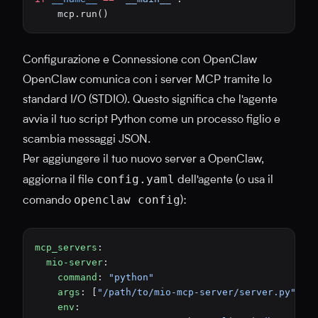
    mcp.run()
Configurazione e Connessione con OpenClaw
OpenClaw comunica con i server MCP tramite lo
standard I/O (STDIO). Questo significa che l'agente
avvia il tuo script Python come un processo figlio e
scambia messaggi JSON.
Per aggiungere il tuo nuovo server a OpenClaw,
config.yaml
aggiorna il file
dell'agente (o usa il
openclaw config
comando
):
mcp_servers
:
  mio-server
:
    command
: 
"python"
    args
: [
"/path/to/mio-mcp-server/server.py"
]
    env
: